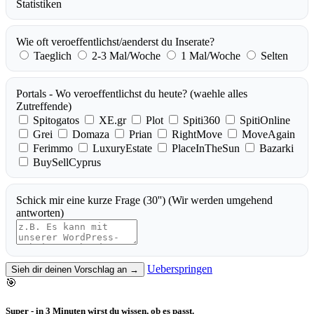
Statistiken
Wie oft veroeffentlichst/aenderst du Inserate?
Taeglich
2-3 Mal/Woche
1 Mal/Woche
Selten
Portals - Wo veroeffentlichst du heute?
(waehle alles
Zutreffende)
Spitogatos
XE.gr
Plot
Spiti360
SpitiOnline
Grei
Domaza
Prian
RightMove
MoveAgain
Ferimmo
LuxuryEstate
PlaceInTheSun
Bazarki
BuySellCyprus
Schick mir eine kurze Frage (30'')
(Wir werden umgehend
antworten)
Ueberspringen
Sieh dir deinen Vorschlag an →
🎯
Super - in 3 Minuten wirst du wissen, ob es passt.