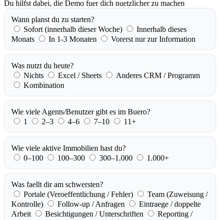
Du hilfst dabei, die Demo fuer dich nuetzlicher zu machen
Wann planst du zu starten?
Sofort (innerhalb dieser Woche)
Innerhalb dieses
Monats
In 1-3 Monaten
Vorerst nur zur Information
Was nutzt du heute?
Nichts
Excel / Sheets
Anderes CRM / Programm
Kombination
Wie viele Agents/Benutzer gibt es im Buero?
1
2–3
4–6
7–10
11+
Wie viele aktive Immobilien hast du?
0–100
100–300
300–1.000
1.000+
Was faellt dir am schwersten?
Portale (Veroeffentlichung / Fehler)
Team (Zuweisung /
Kontrolle)
Follow-up / Anfragen
Eintraege / doppelte
Arbeit
Besichtigungen / Unterschriften
Reporting /