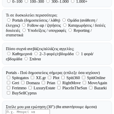
0–100
100–300
300–1.000
1.000+
Τι σε δυσκολεύει περισσότερο;
Portals (δημοσιεύσεις / λάθη)
Ομάδα (ανάθεση /
έλεγχος)
Follow-up / ζητήσεις
Καταχωρήσεις / διπλές
δουλειές
Υποδείξεις / υπογραφές
Reporting /
στατιστικά
Πόσο συχνά ανεβάζεις/αλλάζεις αγγελίες;
Καθημερινά
2–3 φορές/εβδομάδα
1 φορά/
εβδομάδα
Σπάνια
Portals - Πού δημοσιεύεις σήμερα;
(επίλεξε όσα ισχύουν)
Spitogatos
XE.gr
Plot
Spiti360
SpitiOnline
Grei
Domaza
Prian
RightMove
MoveAgain
Ferimmo
LuxuryEstate
PlaceInTheSun
Bazarki
BuySellCyprus
Στείλε μου μια ερώτηση (30'')
(θα απαντήσουμε άμεσα)