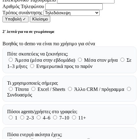
Αριθμός Τηλεφώνου
Τρόπος συνάντησης
Υποβολή
✓
Κλείσιμο
2' λεπτά για να σε γνωρίσουμε
Βοηθάς το demo να είναι πιο χρήσιμο για σένα
Πότε σκοπεύεις να ξεκινήσεις;
Άμεσα (μέσα στην εβδομάδα)
Μέσα στον μήνα
Σε
1–3 μήνες
Ενημερωτικά προς το παρόν
Τι χρησιμοποιείς σήμερα;
Τίποτα
Excel / Sheets
Άλλο CRM / πρόγραμμα
Συνδυασμός
Πόσοι agents/χρήστες στο γραφείο;
1
2–3
4–6
7–10
11+
Πόσα ενεργά ακίνητα έχεις;