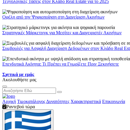
Τεχνολογικές Τάσεις στον Κλάδο Real Estate για το 2025
Οφέλη από την Ψηφιοποίηση στη Διαχείριση Ακινήτων
Στρατηγικές Μάρκετινγκ για Μεσίτες και Διαχειριστές Ακινήτων
Συμβουλές για Ασφαλή Διαχείριση Δεδομένων στον Κλάδο Real Est
Επενδυτικά Ακίνητα: Τι Πρέπει να Γνωρίζετε Πριν Ξεκινήσετε
Σχετικά με εμάς
Ακολουθήστε μας
Αρχική
Τιμοκατάλογος
Δυνατότητες
Χαρακτηριστικά
Επικοινωνία
Ραντεβού τώρα