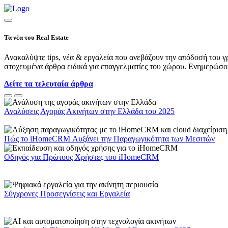
Τα νέα του Real Estate
Ανακαλύψτε tips, νέα & εργαλεία που ανεβάζουν την απόδοσή του γρ
στοχευμένα άρθρα ειδικά για επαγγελματίες του χώρου. Ενημερώσου 
Δείτε τα τελευταία άρθρα
Αναλύσεις Αγοράς Ακινήτων στην Ελλάδα του 2025
Πώς το iHomeCRM Αυξάνει την Παραγωγικότητα των Μεσιτών
Οδηγός για Πρώτους Χρήστες του iHomeCRM
Σύγχρονες Προσεγγίσεις και Εργαλεία